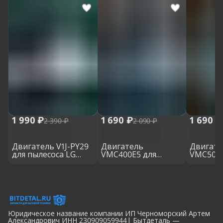
1 990 ₽
1 690 ₽
1 690 ₽
2 390 ₽
2 090 ₽
Двигатель V1J-PY29
Двигатель
Двигате
для пылесоса LG
VMC400E5 для
VMC500E
2000W, h: 120 мм, d:
пылесоса LG, h: 115
пылесоса
130 мм
мм, d: 130 мм
мм, d: 1
Юридическое название компании ИП Черноморский Артем
Александрович ИНН 230909059944| Бытдеталь —