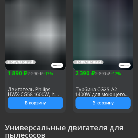
Популярный
Популярный
1 890 ₽
2 390 ₽
2 290 ₽
−
17
%
2 890 ₽
−
17
%
Двигатель Philips
Турбина CG25-A2
HWX-CG58 1600W, h:
1400W для моющего
114 мм, d: 120 мм
пылесоса, h: 175 мм, d:
В корзину
В корзину
144 мм
Универсальные двигателя для
пылесосов