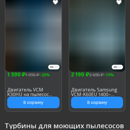
1 590 ₽
2 190 ₽
1 990 ₽
−
20
%
2 690 ₽
−
19
%
Двигатель VCM
Двигатель Samsung
K30HU на пылесос
VCM-K60EU 1400–
Samsung 1400W, h: 112
1600W для пылесоса, h:
В корзину
В корзину
мм, d: 135 мм
115 мм, d: 122 мм
Турбины для моющих пылесосов