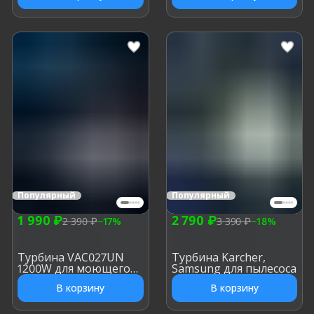
Популярный
Популярный
1 990 ₽
2 790 ₽
2 390 ₽
−
17
%
3 390 ₽
−
18
%
Турбина VAC027UN
Турбина Karcher,
1200W для моющего
Samsung для пылесоса
пылесоса, h: 142 мм, d:
В корзину
В корзину
146 мм