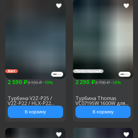
Хит
Популярный
2 590 ₽
2 290 ₽
3 190 ₽
−
19
%
2 790 ₽
−
18
%
Турбина V2Z-P25 /
Турбина Thomas
V2Z-P22 / HLX-P22
VC07195W 1600W для
1400W, h: 132 мм, d: 132
моющего пылесоса, h:
В корзину
В корзину
мм
130 мм, d: 134 мм