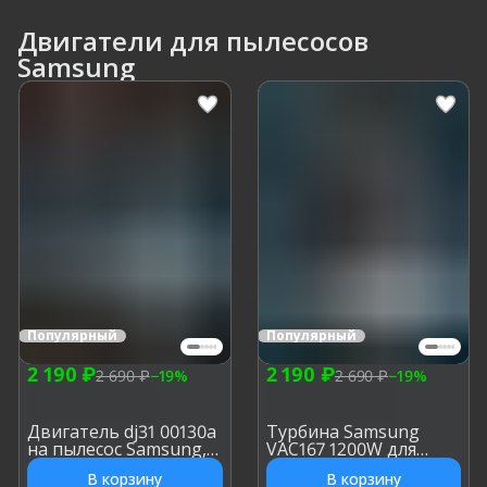
Двигатели для пылесосов
Samsung
Популярный
Популярный
2 190 ₽
2 190 ₽
2 690 ₽
−
19
%
2 690 ₽
−
19
%
Двигатель dj31 00130a
Турбина Samsung
на пылесос Samsung,
VAC167 1200W для
h: 167 мм, d: 148/144 мм
моющего пылесоса, h:
В корзину
В корзину
167 мм, d: 148/144 мм