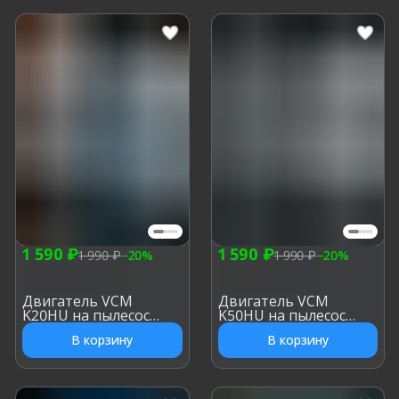
1 590 ₽
1 590 ₽
1 990 ₽
−
20
%
1 990 ₽
−
20
%
Двигатель VCM
Двигатель VCM
K20HU на пылесос
K50HU на пылесос
Samsung 1400W, h: 112
Samsung 1600W, h: 112
В корзину
В корзину
мм, d: 135 мм
мм, d: 135 мм