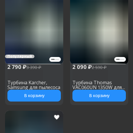
Популярный
2 790 ₽
2 090 ₽
3 390 ₽
2 590 ₽
Турбина Karcher,
Турбина Thomas
Samsung для пылесоса
VAC060UN 1350W для
моющего пылесоса, h:
В корзину
В корзину
130 мм, d: 134 мм