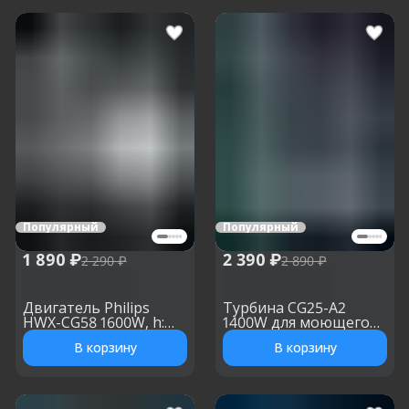
Популярный
Популярный
1 890 ₽
2 390 ₽
2 290 ₽
2 890 ₽
Двигатель Philips
Турбина CG25-A2
HWX-CG58 1600W, h:
1400W для моющего
114 мм, d: 120 мм
пылесоса, h: 175 мм, d:
В корзину
В корзину
144 мм