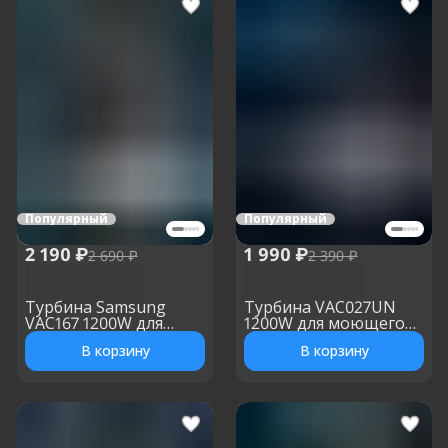
Популярный
Популярный
2 190 ₽
1 990 ₽
2 690 ₽
2 390 ₽
Турбина Samsung
Турбина VAC027UN
VAC167 1200W для
1200W для моющего
моющего пылесоса, h:
пылесоса, h: 142 мм, d:
В корзину
В корзину
167 мм, d: 148/144 мм
146 мм