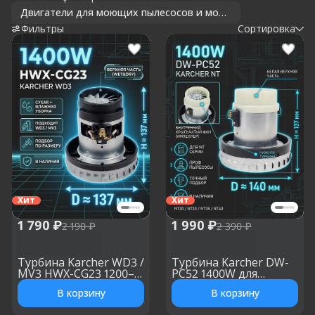
Двигатели для моющих пылесосов и моделей с аквафильтром
Фильтры
Сортировка
Хит
Хит
1 790 ₽
1 990 ₽
2 190 ₽
2 390 ₽
Турбина Karcher WD3 /
Турбина Karcher DW-
MV3 HWX-CG23 1200–
PC52 1400W для
1400W, h: 137 мм, d: 137
NT20/1 NT30/1 NT38/1
В корзину
В корзину
мм
NT40/1, h: 137 мм, d:
140 мм