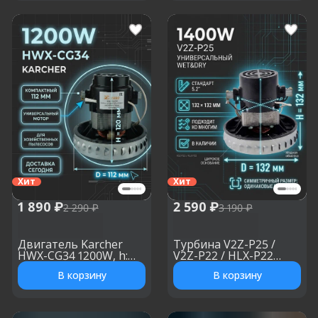
Хит
Хит
1 890 ₽
2 590 ₽
2 290 ₽
3 190 ₽
Двигатель Karcher
Турбина V2Z-P25 /
HWX-CG34 1200W, h:
V2Z-P22 / HLX-P22
120 мм, d: 112 мм
1400W, h: 132 мм, d: 132
В корзину
В корзину
мм