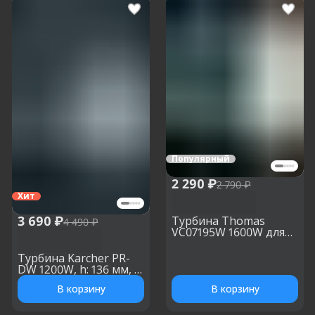
Популярный
2 290 ₽
2 790 ₽
Хит
3 690 ₽
Турбина Thomas
4 490 ₽
VC07195W 1600W для
моющего пылесоса, h:
130 мм, d: 134 мм
Турбина Karcher PR-
DW 1200W, h: 136 мм, d:
143 мм
В корзину
В корзину