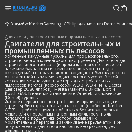
Колумбус
Karcher
Samsung
LG
Philips
для моющих
Domel
Универ
Двигатели для строительных и промышленных пылесосов
Главная
›
Двигатели для строительных и
промышленных пылесосов
Усиленные вакуумные турбины для профессионального,
строительного и клинингового инструмента. Двигатель для
строительного пылесоса (и промышленного) отличается
наличием байпасной системы (независимого контура
охлаждения), которая надежно защищает обмотку ротора
от цементной пыли и мелкодисперсного мусора. В этой
коллекции можно купить моторы для строительных
пылесосов Karcher (Керхер серии WD 3, WD 4, NT), Dexter
(Декстер 20/30 литров), Makita (Макита), Вихрь, Bort и
Bosch GAS. В наличии итальянские (Ametek) и словенские
(Domel) турбины.
⚠️ Совет сервисного центра: Главная причина выхода из
строя турбин строительных пылесосов (особенно Karcher
WD3) — работа с цементной пылью без использования
мешка или с порванным патронным фильтром. Пыль
попадает на подшипники ротора, вызывая их
моментальный перегрев и заклинивание крыльчатки. При
покупке нового двигателя настоятельно рекомендуем
обновить фильтры.