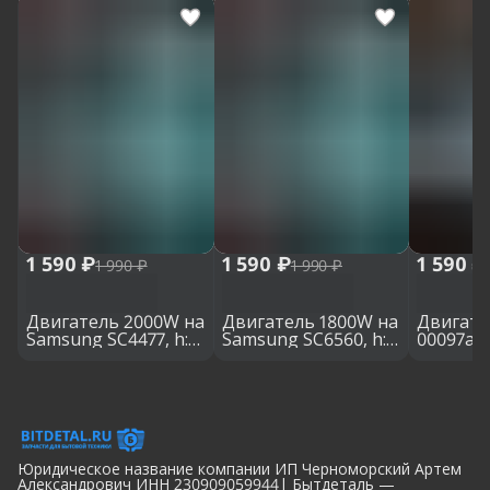
1 590 ₽
1 590 ₽
1 590 ₽
1 990 ₽
1 990 ₽
Двигатель 2000W на
Двигатель 1800W на
Двигате
Samsung SC4477, h:
Samsung SC6560, h:
00097a 
120 мм, d: 130 мм
119 мм, d: 135 мм
Samsung,
d: 130 м
Юридическое название компании ИП Черноморский Артем
Александрович ИНН 230909059944| Бытдеталь —